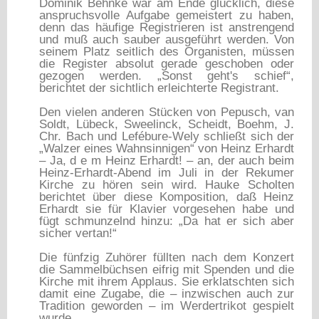
Dominik Behnke war am Ende glücklich, diese
anspruchsvolle Aufgabe gemeistert zu haben,
denn das häufige Registrieren ist anstrengend
und muß auch sauber ausgeführt werden. Von
seinem Platz seitlich des Organisten, müssen
die Register absolut gerade geschoben oder
gezogen werden. „Sonst geht's schief“,
berichtet der sichtlich erleichterte Registrant.
Den vielen anderen Stücken von Pepusch, van
Soldt, Lübeck, Sweelinck, Scheidt, Boehm, J.
Chr. Bach und Lefébure-Wely schließt sich der
„Walzer eines Wahnsinnigen“ von Heinz Erhardt
– Ja, d e m Heinz Erhardt! – an, der auch beim
Heinz-Erhardt-Abend im Juli in der Rekumer
Kirche zu hören sein wird. Hauke Scholten
berichtet über diese Komposition, daß Heinz
Erhardt sie für Klavier vorgesehen habe und
fügt schmunzelnd hinzu: „Da hat er sich aber
sicher vertan!“
Die fünfzig Zuhörer füllten nach dem Konzert
die Sammelbüchsen eifrig mit Spenden und die
Kirche mit ihrem Applaus. Sie erklatschten sich
damit eine Zugabe, die – inzwischen auch zur
Tradition geworden – im Werdertrikot gespielt
wurde.